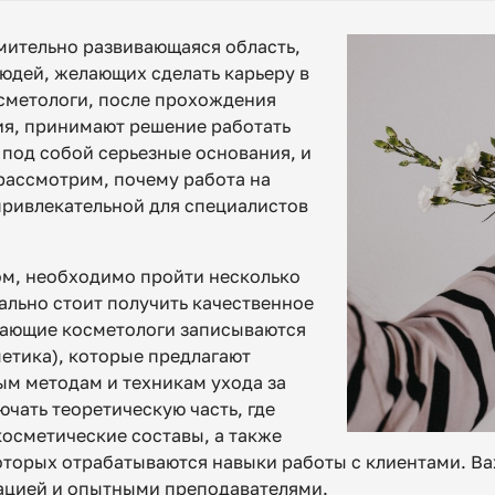
мительно развивающаяся область,
юдей, желающих сделать карьеру в
сметологи, после прохождения
ия, принимают решение работать
 под собой серьезные основания, и
 рассмотрим, почему работа на
 привлекательной для специалистов
ом, необходимо пройти несколько
ально стоит получить качественное
нающие косметологи записываются
етика), которые предлагают
ым методам и техникам ухода за
ючать теоретическую часть, где
косметические составы, а также
которых отрабатываются навыки работы с клиентами. В
ацией и опытными преподавателями.