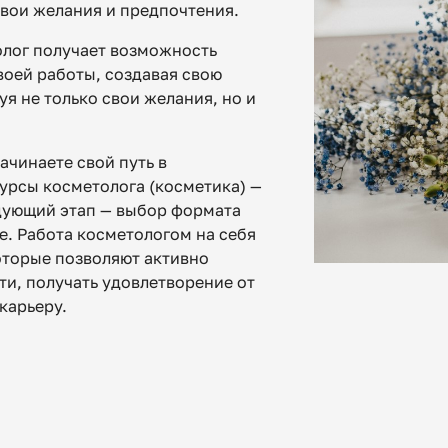
свои желания и предпочтения.
олог получает возможность
воей работы, создавая свою
я не только свои желания, но и
начинаете свой путь в
курсы косметолога (косметика) —
едующий этап — выбор формата
не. Работа косметологом на себя
оторые позволяют активно
ти, получать удовлетворение от
 карьеру.