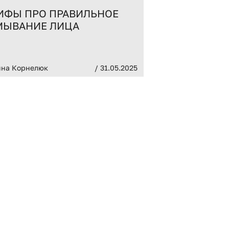
ИФЫ ПРО ПРАВИЛЬНОЕ
КАК ПОДГО
МЫВАНИЕ ЛИЦА
ЛЕТНЕМУ СЕ
КАБИНЕТЕ 
(КОСМЕТИК
ина Корнелюк
/ 31.05.2025
Алина Корнелюк