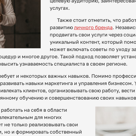
целевую аудиторию, заинтересова
услугах.
Также стоит отметить, что рабо
развитию
личного бренда
. Незави
продвигать свои услуги через соци
уникальный контент, который помо
может включать советы по уходу з
оцедур и многое другое. Такой подход позволяет уста
овысить узнаваемость специалиста в своем регионе.
требует и некоторых важных навыков. Помимо професси
развивать навыки маркетинга и управления бизнесом.
ивлекать клиентов, организовывать свою работу, вести 
оянному обучению и совершенствованию своих навыков
работать на себя в области
влекательным для многих
т не только реализовывать свои
, но и формировать собственный