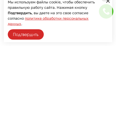
Мы используем файлы cookie, чтобы обеспечить
+
правильную работу сайта. Нажимая кнопку
Подтвердить
, вы даете на это свое согласие
согласно
политике обработки персональных
данных
.
Подтвердить
Контактная информация
+375 33 328 16 50
Свяжитесь с нами
info@hofb.by
Школа-студия находится:
Республика Беларусь, г. Брест, ул. Воровского, д. 25,
224030
Республика Беларусь, г. Минск, ул. Каховская, д. 17 ,